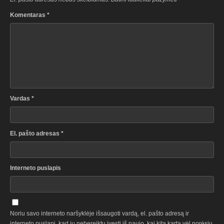
Komentaras
*
Vardas
*
El. pašto adresas
*
Interneto puslapis
Noriu savo interneto naršyklėje išsaugoti vardą, el. pašto adresą ir
interneto puslapį, kad jų nebereiktų įvesti iš naujo, kai kitą kartą vėl norėsiu