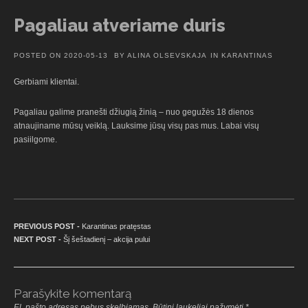
Pagaliau atveriame duris
POSTED ON
2020-05-13
BY
ALINA OLSEVSKAJA
IN
KARANTINAS
Gerbiami klientai.
Pagaliau galime pranešti džiugią žinią – nuo gegužės 18 dienos
atnaujiname mūsų veiklą. Lauksime jūsų visų pas mus. Labai visų
pasiilgome.
Navigacija tarp įrašų
Previous post:
PREVIOUS POST -
Karantinas pratęstas
Next post:
NEXT POST -
Šį šeštadienį – akcija pului
Parašykite komentarą
El. pašto adresas nebus skelbiamas.
Būtini laukeliai pažymėti
*