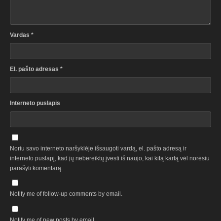
Vardas
*
El. pašto adresas
*
Interneto puslapis
Noriu savo interneto naršyklėje išsaugoti vardą, el. pašto adresą ir
interneto puslapį, kad jų nebereiktų įvesti iš naujo, kai kitą kartą vėl norėsiu
parašyti komentarą.
Notify me of follow-up comments by email.
Notify me of new posts by email.