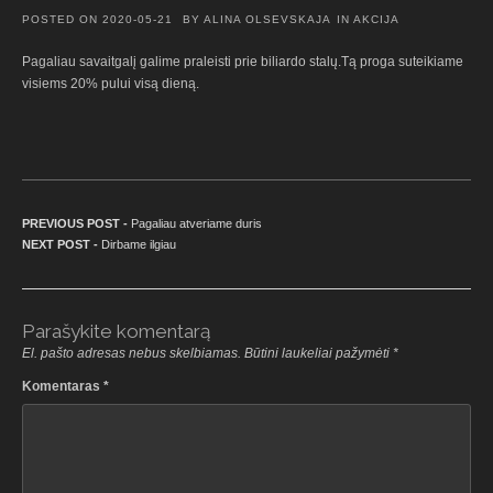
POSTED ON
2020-05-21
BY
ALINA OLSEVSKAJA
IN
AKCIJA
Pagaliau savaitgalį galime praleisti prie biliardo stalų.Tą proga suteikiame
visiems 20% pului visą dieną.
Navigacija tarp įrašų
Previous post:
PREVIOUS POST -
Pagaliau atveriame duris
Next post:
NEXT POST -
Dirbame ilgiau
Parašykite komentarą
El. pašto adresas nebus skelbiamas.
Būtini laukeliai pažymėti
*
Komentaras
*