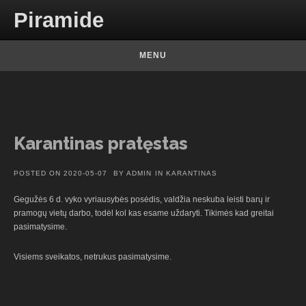
Skip to content
Piramide
MENU
Karantinas pratęstas
POSTED ON
2020-05-07
BY
ADMIN
IN
KARANTINAS
Gegužės 6 d. vyko vyriausybės posėdis, valdžia neskuba leisti barų ir
pramogų vietų darbo, todėl kol kas esame uždaryti. Tikimės kad greitai
pasimatysime.
Visiems sveikatos, netrukus pasimatysime.