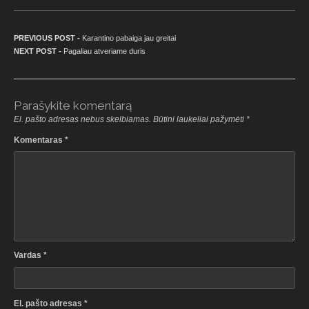
Navigacija tarp įrašų
Previous post:
PREVIOUS POST -
Karantino pabaiga jau greitai
Next post:
NEXT POST -
Pagaliau atveriame duris
Parašykite komentarą
El. pašto adresas nebus skelbiamas.
Būtini laukeliai pažymėti
*
Komentaras
*
Vardas
*
El. pašto adresas
*