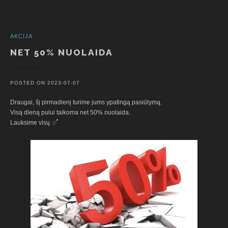
AKCIJA
NET 50% NUOLAIDA
POSTED ON
2023-07-07
Draugai, šį pirmadienį turime jums ypatingą pasiūlymą.
Visą dieną pului taikoma net 50% nuolaida.
Lauksime visų