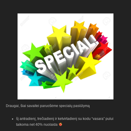
Draugai, šiai savaitei paruošėme specialų pasiūlymą
šį antradienį, trečiadienį ir ketvirtadienį su kodu “vasara” pului
taikoma net 40% nuolaida