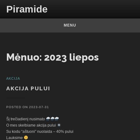
Skip to content
Piramide
MENU
Mėnuo:
2023 liepos
AKCIJA
AKCIJA PULUI
POSTED ON
2023-07-31
Šį trečiadienį nusimato
O mes skelbiame akcija pului
Su kodu “aštuoni” nuolaida – 40% pului
Lauksime