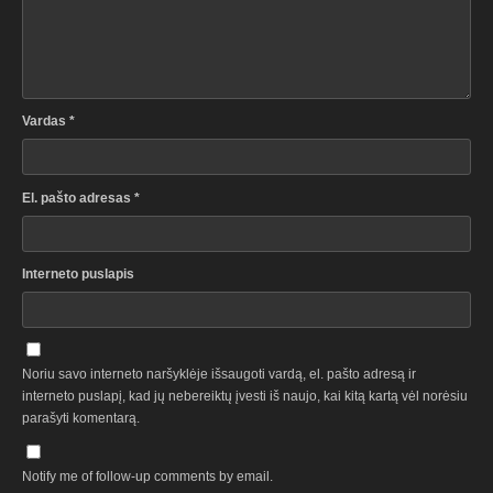
Vardas
*
El. pašto adresas
*
Interneto puslapis
Noriu savo interneto naršyklėje išsaugoti vardą, el. pašto adresą ir
interneto puslapį, kad jų nebereiktų įvesti iš naujo, kai kitą kartą vėl norėsiu
parašyti komentarą.
Notify me of follow-up comments by email.