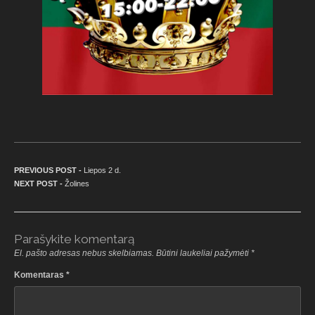
Navigacija tarp įrašų
Previous post:
PREVIOUS POST -
Liepos 2 d.
Next post:
NEXT POST -
Žolines
Parašykite komentarą
El. pašto adresas nebus skelbiamas.
Būtini laukeliai pažymėti
*
Komentaras
*