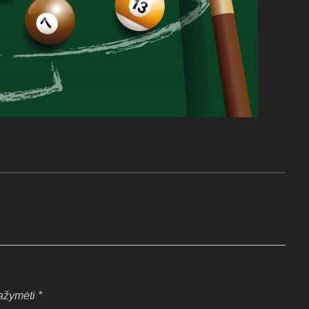
pažymėti
*