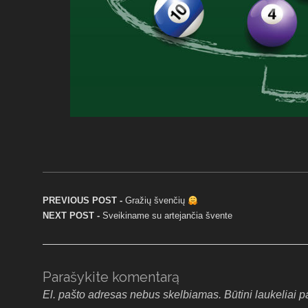
Navigacija tarp įrašų
Previous post:
PREVIOUS POST -
Gražių švenčių
Next post:
NEXT POST -
Sveikiname su artejančia švente
Parašykite komentarą
El. pašto adresas nebus skelbiamas.
Būtini laukeliai 